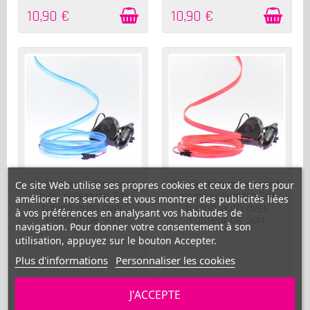
10,90 €
10,90 €
EN STOCK
EN STOCK
Fil électroluminescent
Fil électroluminescent
Ce site Web utilise ses propres cookies et ceux de tiers pour
bleu collerette 2m
rouge collerette 2m
améliorer nos services et vous montrer des publicités liées
tuning auto avec
tuning auto avec
à vos préférences en analysant vos habitudes de
capteur de son
capteur de son
navigation. Pour donner votre consentement à son
utilisation, appuyez sur le bouton Accepter.
Plus d'informations
Personnaliser les cookies
11,40 €
11,40 €
J'ACCEPTE