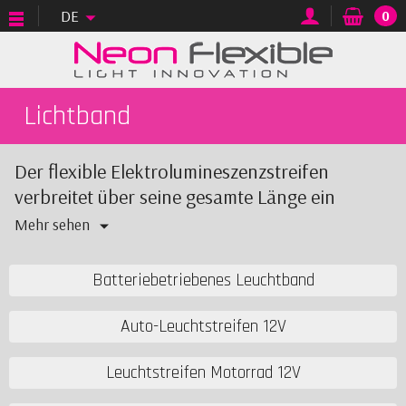
DE
0
Lichtband
Der flexible Elektrolumineszenzstreifen
verbreitet über seine gesamte Länge ein
konstantes Licht. Es wird in der Dämmerung
Mehr sehen
und im Dunkeln perfekt gesehen. Mehrere
Längen und Farben stehen zur Auswahl. Je
Batteriebetriebenes Leuchtband
nach Projekt haben Sie die Wahl zwischen
Batteriebetrieb, 12V oder 220V Netzstrom.
Auto-Leuchtstreifen 12V
Leuchtstreifen Motorrad 12V