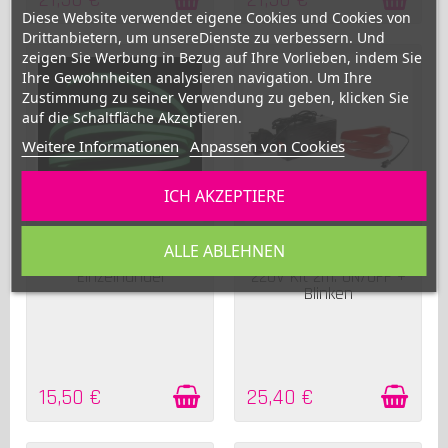
21,50 €
21,50 €
Diese Website verwendet eigene Cookies und Cookies von
Drittanbietern, um unsereDienste zu verbessern. Und
zeigen Sie Werbung in Bezug auf Ihre Vorlieben, indem Sie
Ihre Gewohnheiten analysieren navigation. Um Ihre
Zustimmung zu seiner Verwendung zu geben, klicken Sie
auf die Schaltfläche Akzeptieren.
Weitere Informationen
Anpassen von Cookies
ICH AKZEPTIERE
AUF LAGER
AUF LAGER
Grün leuchtendes
Rosafarbenes
ALLE ABLEHNEN
flexibles Band 2m im
Elektrolumineszenzband
Einzelhandel
220V Kit 2m. ON/OFF +
Blinken
15,50 €
25,40 €