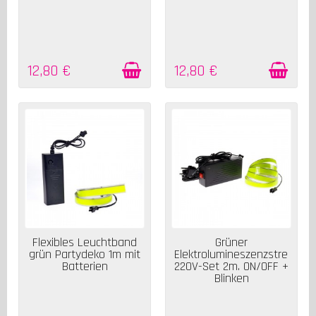
12,80 €
12,80 €
AUF LAGER
AUF LAGER
Flexibles Leuchtband
Grüner
grün Partydeko 1m mit
Elektrolumineszenzstreifen
Batterien
220V-Set 2m. ON/OFF +
Blinken