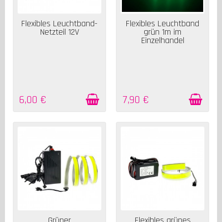
AUF LAGER
AUF LAGER
Flexibles Leuchtband-
Flexibles Leuchtband
Netzteil 12V
grün 1m im
Einzelhandel
6,00 €
7,90 €
AUF LAGER
AUF LAGER
Grüner
Flexibles grünes