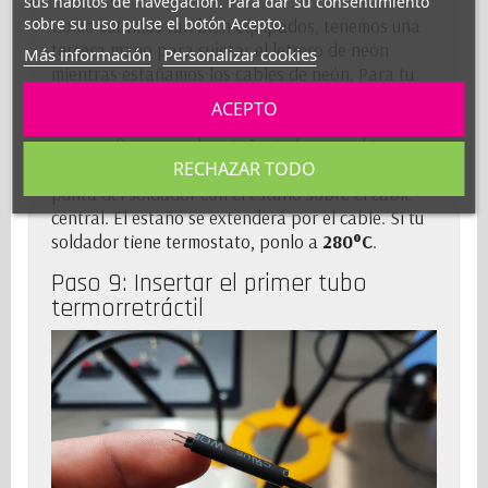
sus hábitos de navegación. Para dar su consentimiento
sobre su uso pulse el botón Acepto.
Como estamos tan bien equipados, tenemos una
tercera mano para sujetar el letrero de neón
Más información
Personalizar cookies
mientras estañamos los cables de neón. Para tu
información, ésta es la definición del verbo
ACEPTO
estañar: Cubrir (un metal, un utensilio metálico)
con una fina capa de estaño. Volvamos al tema:
RECHAZAR TODO
para estañar los cables, basta con colocar la
punta del soldador con el estaño sobre el cable
central. El estaño se extenderá por el cable. Si tu
soldador tiene termostato, ponlo a
280°C
.
Paso 9: Insertar el primer tubo
termorretráctil