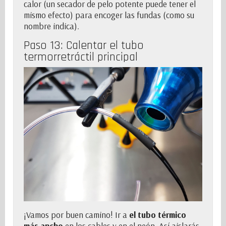
calor (un secador de pelo potente puede tener el
mismo efecto) para encoger las fundas (como su
nombre indica).
Paso 13: Calentar el tubo
termorretráctil principal
¡Vamos por buen camino! Ir a
el tubo térmico
más ancho
en los cables y en el neón. Así aislarás